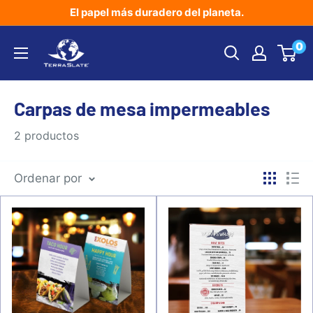
Ir
El papel más duradero del planeta.
directamente
TerraSlate
0
al
Inc.
contenido
Carpas de mesa impermeables
2 productos
Ordenar por