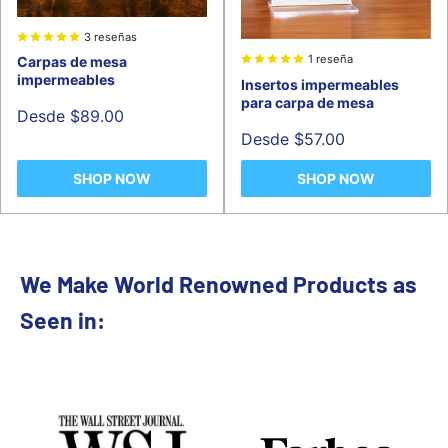
3 reseñas
1 reseña
Carpas de mesa
impermeables
Insertos impermeables
para carpa de mesa
Precio
Desde $89.00
de
Precio
Desde $57.00
venta
de
venta
SHOP NOW
SHOP NOW
We Make World Renowned Products as
Seen in: